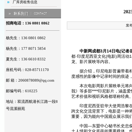
厂库房租售信息
20
招商电话：136 0801 0862
发布
杨先生：136 0801 0862
杨先生：177 8071 5854
中新网成都3月14日电(记者
都·印度尼西亚文化(电影)周活
夏先生：136 6610 8332
龙、影片展映等内容。
座机号码：028-85711170
据介绍，印尼电影普遍带着朴实
度感性的影像中记录时间的痕迹
邮 箱：
2060878089@qq.com
本次电影周影片展映单元将向成
邮编号码：610225
我》等多部****印尼影片，涵
艺术价值和视听风格都堪称经典
地址：双流西航港长江路一段8
印度尼西亚驻华大使周浩黎在启
号流溪丽苑
跨文化交流背景下，电影是一种
重要，因为能向中国观众展示我们
中国—东盟中心秘书长史忠俊在
土人情和文化底蕴的重要载体，